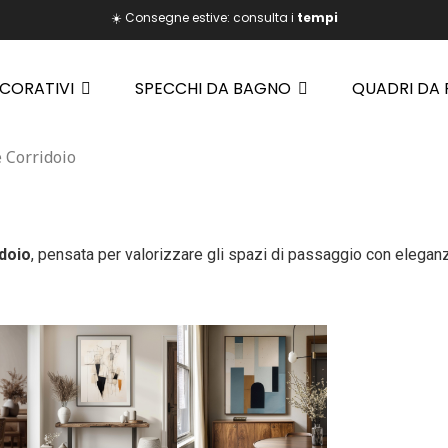
☀️ Consegne estive: consulta i
tempi
ECORATIVI
SPECCHI DA BAGNO
QUADRI DA
 Corridoio
idoio
, pensata per valorizzare gli spazi di passaggio con eleganz