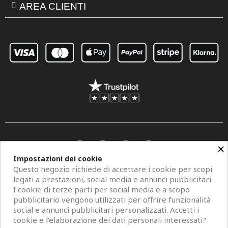
AREA CLIENTI
×
Impostazioni dei cookie
Questo negozio richiede di accettare i cookie per scopi
legati a prestazioni, social media e annunci pubblicitari.
I cookie di terze parti per social media e a scopo
pubblicitario vengono utilizzati per offrire funzionalità
social e annunci pubblicitari personalizzati. Accetti i
Copyright © 2026 Centro Specchi. Mestre (Venezia) P.IVA 04962320273.
cookie e l'elaborazione dei dati personali interessati?
Modelli di specchi, fotografie e descrizioni sono protetti da diritti d'autore. All