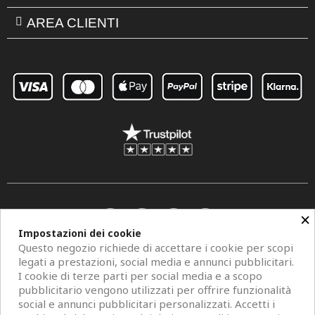
AREA CLIENTI
×
Impostazioni dei cookie
Questo negozio richiede di accettare i cookie per scopi
legati a prestazioni, social media e annunci pubblicitari.
I cookie di terze parti per social media e a scopo
pubblicitario vengono utilizzati per offrire funzionalità
social e annunci pubblicitari personalizzati. Accetti i
Copyright © 2026 Centro Specchi. Mestre (Venezia) P.IVA 04962320273.