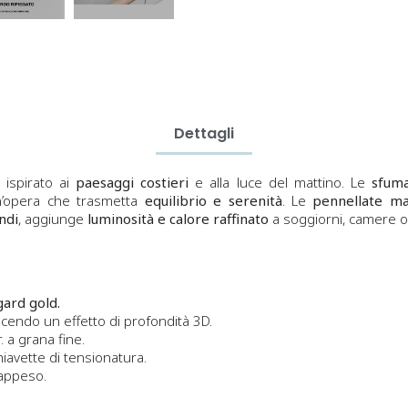
Dettagli
ispirato ai
paesaggi costieri
e alla luce del mattino. Le
sfuma
un’opera che trasmetta
equilibrio e serenità
. Le
pennellate ma
ndi
, aggiunge
luminosità e calore raffinato
a soggiorni, camere o 
gard gold.
endo un effetto di profondità 3D.
 a grana fine.
iavette di tensionatura.
 appeso.