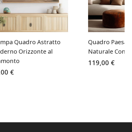
ampa Quadro Astratto
Quadro Paesagg
derno Orizzonte al
Naturale Con T
amonto
119,00 €
,00 €