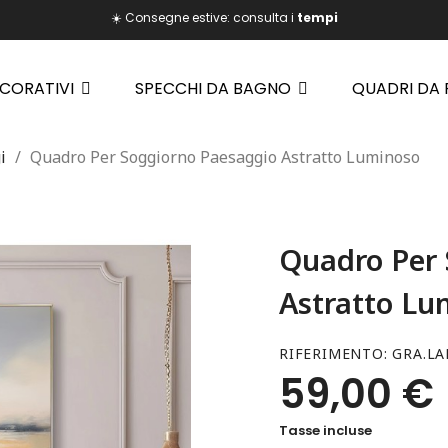
☀️ Consegne estive: consulta i
tempi
ECORATIVI
SPECCHI DA BAGNO
QUADRI DA
i
Quadro Per Soggiorno Paesaggio Astratto Luminoso
Quadro Per 
Astratto Lu
RIFERIMENTO
GRA.LA
59,00 €
Tasse incluse