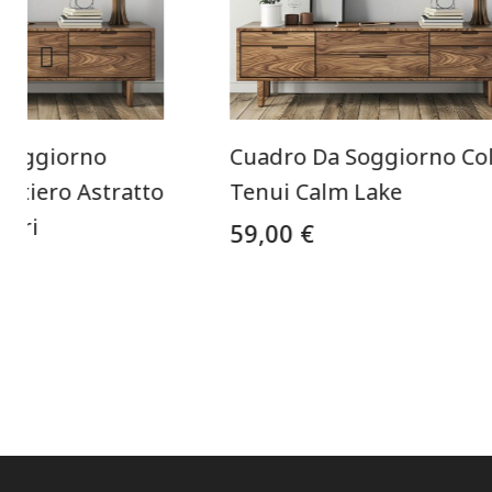
Soggiorno
Cuadro Da Soggiorno Col
stiero Astratto
Tenui Calm Lake
urri
59,00 €