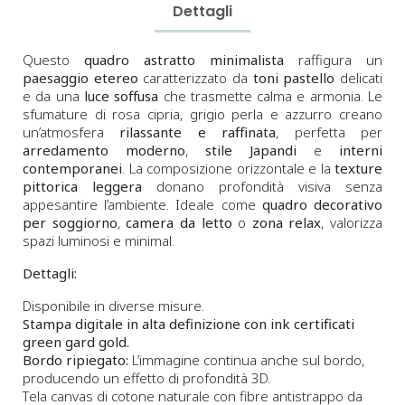
Dettagli
Questo
quadro astratto minimalista
raffigura un
paesaggio etereo
caratterizzato da
toni pastello
delicati
e da una
luce soffusa
che trasmette calma e armonia. Le
sfumature di rosa cipria, grigio perla e azzurro creano
un’atmosfera
rilassante e raffinata
, perfetta per
arredamento moderno
,
stile Japandi
e
interni
contemporanei
. La composizione orizzontale e la
texture
pittorica leggera
donano profondità visiva senza
appesantire l’ambiente. Ideale come
quadro decorativo
per soggiorno
,
camera da letto
o
zona relax
, valorizza
spazi luminosi e minimal.
Dettagli:
Disponibile in diverse misure.
Stampa digitale in alta definizione con ink certificati
green gard gold.
Bordo ripiegato:
L’immagine continua anche sul bordo,
producendo un effetto di profondità 3D.
Tela canvas di cotone naturale con fibre antistrappo da