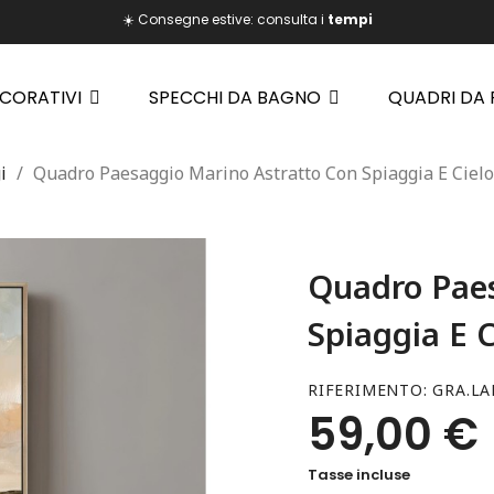
☀️ Consegne estive: consulta i
tempi
ECORATIVI
SPECCHI DA BAGNO
QUADRI DA
i
Quadro Paesaggio Marino Astratto Con Spiaggia E Ciel
Quadro Paes
Spiaggia E 
RIFERIMENTO
GRA.LA
59,00 €
Tasse incluse