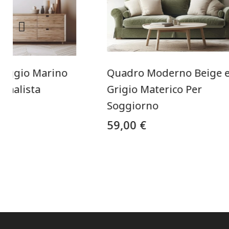
saggio Marino
Quadro Moderno Beige 
imalista
Grigio Materico Per
Soggiorno
59,00 €