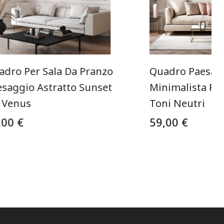
adro Per Sala Da Pranzo
Quadro Paesagg
esaggio Astratto Sunset
Minimalista Rifl
 Venus
Toni Neutri
,00 €
59,00 €