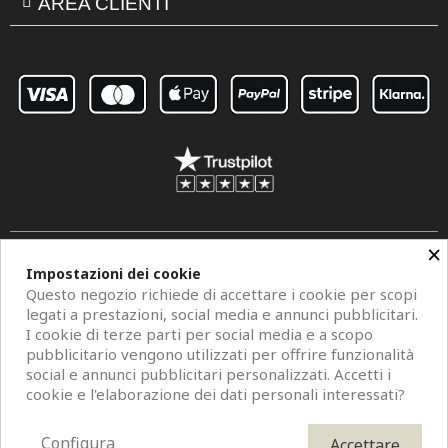
AREA CLIENTI
×
Impostazioni dei cookie
Questo negozio richiede di accettare i cookie per scopi
legati a prestazioni, social media e annunci pubblicitari.
I cookie di terze parti per social media e a scopo
pubblicitario vengono utilizzati per offrire funzionalità
social e annunci pubblicitari personalizzati. Accetti i
cookie e l'elaborazione dei dati personali interessati?
Copyright © 2026 Centro Specchi. Mestre (Venezia) P.IVA 04962320273.
Modelli di specchi, fotografie e descrizioni sono protetti da diritti d'autore. All
Configura
Accettare