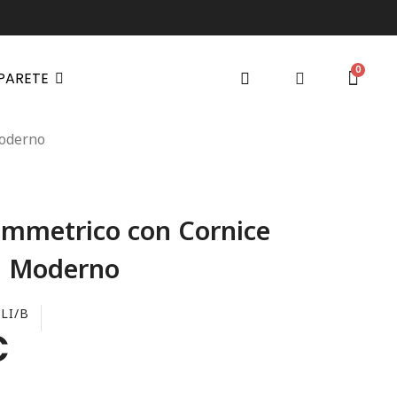
 PARETE
Moderno
immetrico con Cornice
n Moderno
LI/B
€