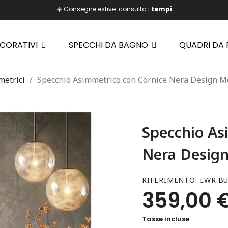
☀️ Consegne estive: consulta i
tempi
ECORATIVI
SPECCHI DA BAGNO
QUADRI DA
metrici
Specchio Asimmetrico con Cornice Nera Design 
Specchio As
Nera Desig
RIFERIMENTO
LWR.BU
359,00 
Tasse incluse