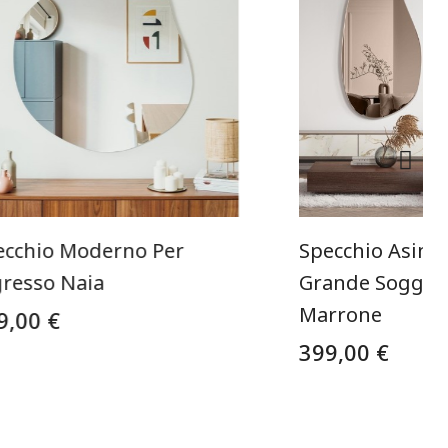
ecchio Moderno Per
Specchio Asimm
gresso Naia
Grande Soggior
Marrone
9,00 €
399,00 €