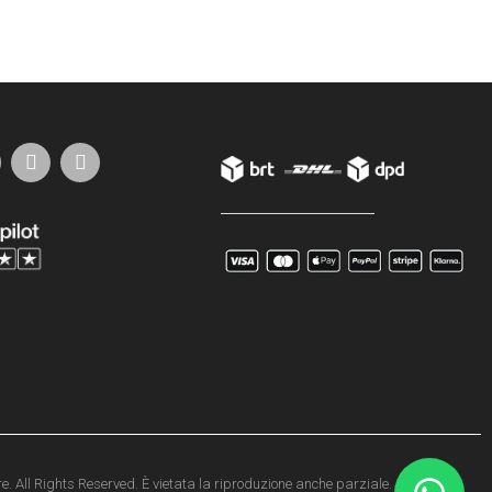
e. All Rights Reserved. È vietata la riproduzione anche parziale.