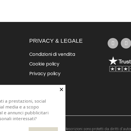
PRIVACY & LEGALE
Condizioni di vendita
Cookie policy
Privacy policy
×
i a prestazioni, social
cial media e a scopo
al e annunci pubblicitari
sonali interessati?
273. Modelli di specchi, fotografie e descrizioni sono protetti da diritti d'autor