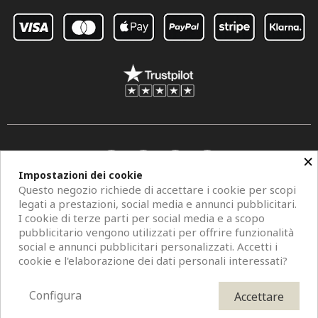
×
Impostazioni dei cookie
Questo negozio richiede di accettare i cookie per scopi
legati a prestazioni, social media e annunci pubblicitari.
I cookie di terze parti per social media e a scopo
pubblicitario vengono utilizzati per offrire funzionalità
social e annunci pubblicitari personalizzati. Accetti i
Copyright © 2026 Centro Specchi. Mestre (Venezia) P.IVA 04962320273.
cookie e l'elaborazione dei dati personali interessati?
Modelli di specchi, fotografie e descrizioni sono protetti da diritti d'autore. All
Rights Reserved. È vietata la riproduzione anche parziale.
Configura
Accettare