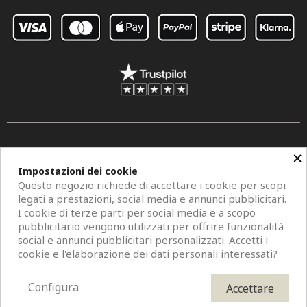
×
Impostazioni dei cookie
Questo negozio richiede di accettare i cookie per scopi
legati a prestazioni, social media e annunci pubblicitari.
I cookie di terze parti per social media e a scopo
pubblicitario vengono utilizzati per offrire funzionalità
social e annunci pubblicitari personalizzati. Accetti i
Copyright © 2026 Centro Specchi. Mestre (Venezia) P.IVA 04962320273.
cookie e l'elaborazione dei dati personali interessati?
Modelli di specchi, fotografie e descrizioni sono protetti da diritti d'autore. All
Rights Reserved. È vietata la riproduzione anche parziale.
Configura
Accettare