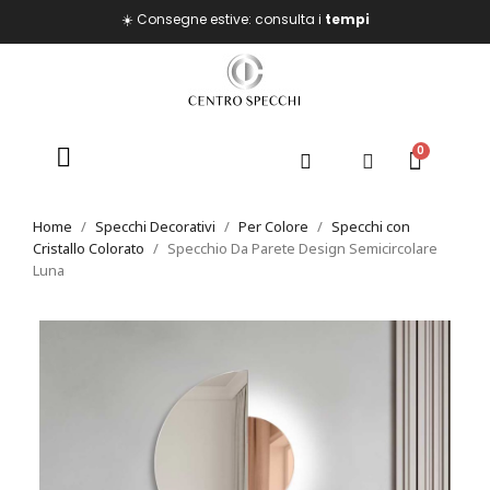
☀️ Consegne estive: consulta i
tempi
Home
Specchi Decorativi
Per Colore
Specchi con
Cristallo Colorato
Specchio Da Parete Design Semicircolare
Luna