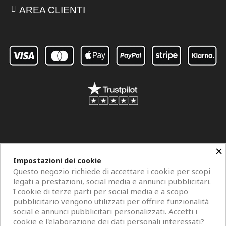
AREA CLIENTI
×
Impostazioni dei cookie
Questo negozio richiede di accettare i cookie per scopi
legati a prestazioni, social media e annunci pubblicitari.
I cookie di terze parti per social media e a scopo
pubblicitario vengono utilizzati per offrire funzionalità
social e annunci pubblicitari personalizzati. Accetti i
Copyright © 2026 Centro Specchi. Mestre (Venezia) P.IVA 04962320273.
cookie e l'elaborazione dei dati personali interessati?