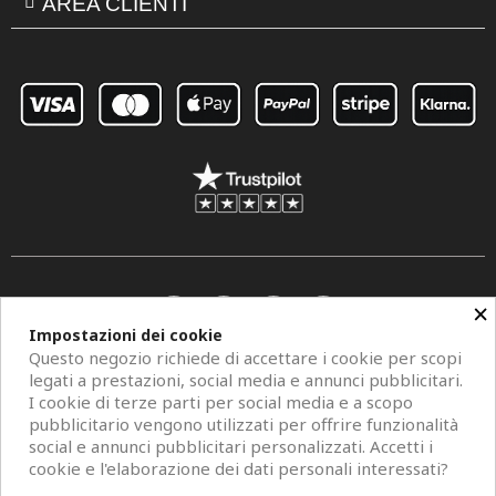
AREA CLIENTI
×
Impostazioni dei cookie
Questo negozio richiede di accettare i cookie per scopi
legati a prestazioni, social media e annunci pubblicitari.
I cookie di terze parti per social media e a scopo
pubblicitario vengono utilizzati per offrire funzionalità
social e annunci pubblicitari personalizzati. Accetti i
Copyright © 2026 Centro Specchi. Mestre (Venezia) P.IVA 04962320273.
cookie e l'elaborazione dei dati personali interessati?
Modelli di specchi, fotografie e descrizioni sono protetti da diritti d'autore. All