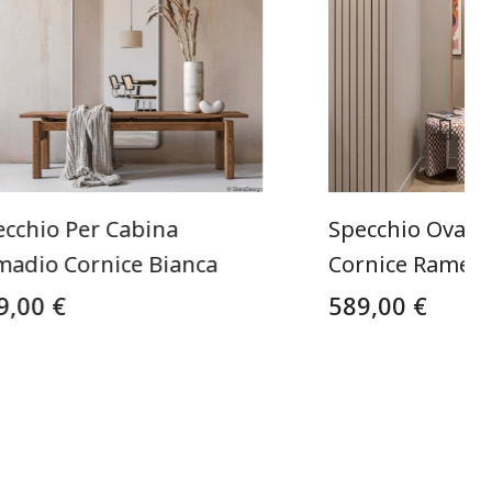
ecchio Per Cabina
Specchio Ovale
madio Cornice Bianca
Cornice Rame
9,00 €
589,00 €