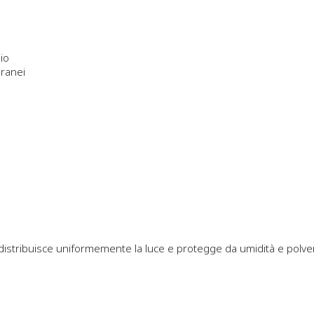
io
oranei
 distribuisce uniformemente la luce e protegge da umidità e polve