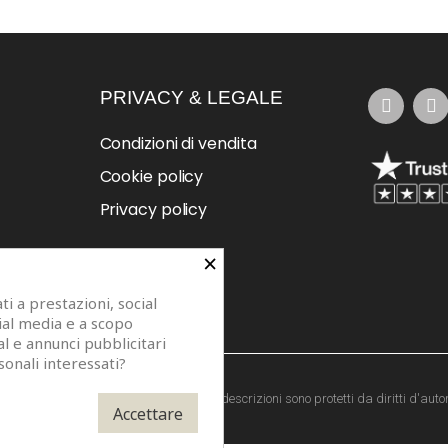
PRIVACY & LEGALE
Condizioni di vendita
Cookie policy
Privacy policy
×
i a prestazioni, social
cial media e a scopo
al e annunci pubblicitari
sonali interessati?
273. Modelli di specchi, fotografie e descrizioni sono protetti da diritti d'autor
Accettare