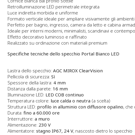
Cornice bianca dal profilo sottile
Retroilluminazione LED perimetrale integrata
Luce indiretta morbida e uniforme
Formato verticale ideale per ampliare visivamente gli ambienti
Perfetto per bagno, ingresso, camera da letto e cabina armad
Ideale per interni moderni, minimalisti, scandinavi e contemp
Effetto decorativo luminoso e raffinato
Realizzato su ordinazione con materiali premium
Specifiche tecniche dello specchio Portal Bianco LED
Lastra dello specchio:
AGC MIROX ClearVision
Pellicola di sicurezza:
Sì
Spessore della lastra:
4 mm
Distanza dalla parete:
16 mm
Illuminazione LED:
LED COB continuo
Temperatura colore:
luce calda o neutra
(a scelta)
Struttura LED:
profilo in alluminio con diffusore opalino
, che
Durata:
fino a 60.000 ore
Interruttore:
a muro
Alimentazione:
230 V
Alimentatore:
stagno IP67, 24 V
, nascosto dietro lo specchio