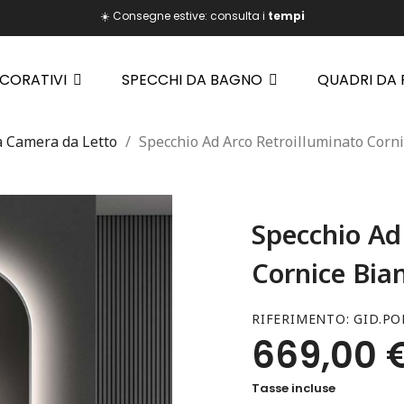
☀️ Consegne estive: consulta i
tempi
ECORATIVI
SPECCHI DA BAGNO
QUADRI DA
a Camera da Letto
Specchio Ad Arco Retroilluminato Corni
Specchio Ad
Cornice Bia
RIFERIMENTO
GID.PO
669,00 
Tasse incluse