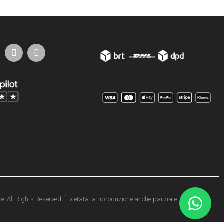
e. All Rights Reserved. È vietata la riproduzione anche parziale.