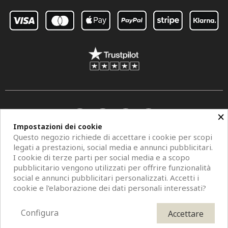
×
Impostazioni dei cookie
Questo negozio richiede di accettare i cookie per scopi
legati a prestazioni, social media e annunci pubblicitari.
I cookie di terze parti per social media e a scopo
pubblicitario vengono utilizzati per offrire funzionalità
social e annunci pubblicitari personalizzati. Accetti i
Copyright © 2026 Centro Specchi. Mestre (Venezia) P.IVA 04962320273.
cookie e l'elaborazione dei dati personali interessati?
Modelli di specchi, fotografie e descrizioni sono protetti da diritti d'autore. All
Rights Reserved. È vietata la riproduzione anche parziale.
Configura
Accettare