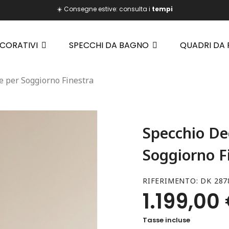
☀️ Consegne estive: consulta i
tempi
ECORATIVI
SPECCHI DA BAGNO
QUADRI DA
e per Soggiorno Finestra
Specchio De
Soggiorno F
RIFERIMENTO
DK 287
1.199,00
Tasse incluse