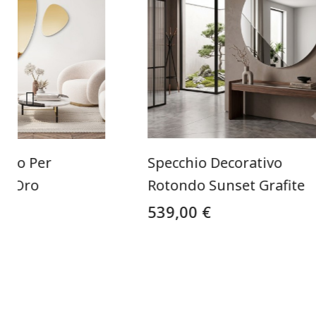
rato Per
Specchio Decorativo
ly Oro
Rotondo Sunset Grafite
539,00 €