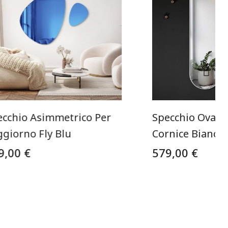
ecchio Asimmetrico Per
Specchio Ovale
ggiorno Fly Blu
Cornice Bianca 
9,00 €
579,00 €