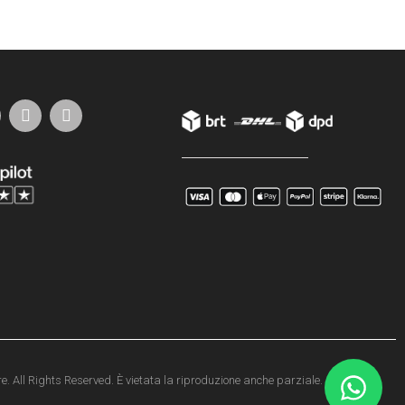
e. All Rights Reserved. È vietata la riproduzione anche parziale.