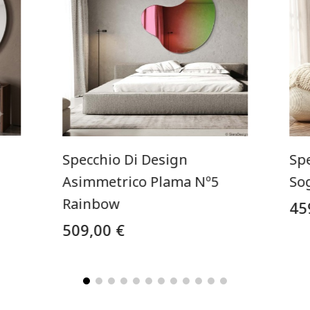
Specchio Di Design
Sp
Asimmetrico Plama Nº5
So
Rainbow
45
509,00 €