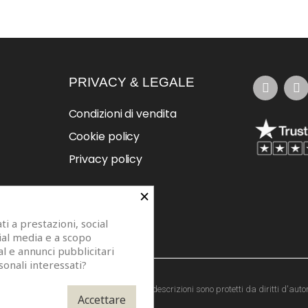
PRIVACY & LEGALE
Condizioni di vendita
Cookie policy
Privacy policy
×
i a prestazioni, social
cial media e a scopo
al e annunci pubblicitari
sonali interessati?
273. Modelli di specchi, fotografie e descrizioni sono protetti da diritti d'autor
Accettare