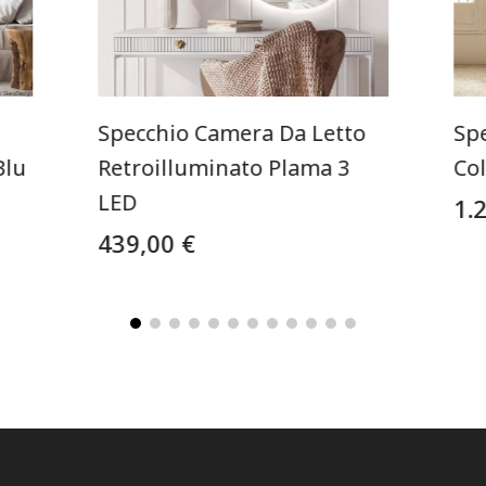
Specchio Camera Da Letto
Sp
Blu
Retroilluminato Plama 3
Co
LED
1.
439,00 €