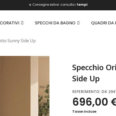
☀️ Consegne estive: consulta i
tempi
ECORATIVI
SPECCHI DA BAGNO
QUADRI DA
otto Sunny Side Up
Specchio Or
Side Up
RIFERIMENTO
DK 294
696,00 
Tasse incluse