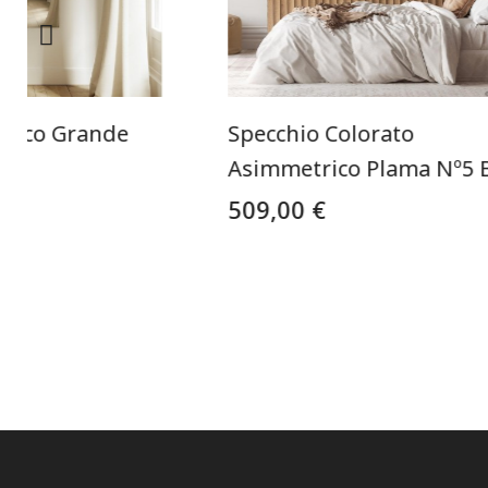
 Arco Grande
Specchio Colorato
to
Asimmetrico Plama Nº5 
509,00 €