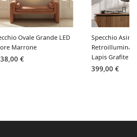
ecchio Ovale Grande LED
Specchio Asimm
lore Marrone
Retroilluminat
Lapis Grafite
238,00 €
399,00 €