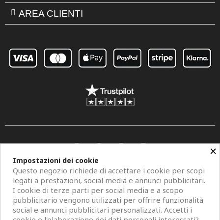
AREA CLIENTI
×
Impostazioni dei cookie
Questo negozio richiede di accettare i cookie per scopi
legati a prestazioni, social media e annunci pubblicitari.
I cookie di terze parti per social media e a scopo
pubblicitario vengono utilizzati per offrire funzionalità
social e annunci pubblicitari personalizzati. Accetti i
Copyright © 2026 Centro Specchi. Mestre (Venezia) P.IVA 04962320273.
cookie e l'elaborazione dei dati personali interessati?