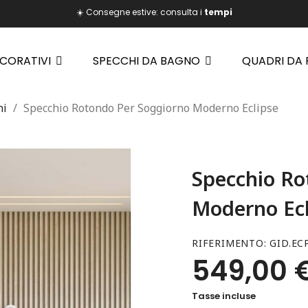
☀️ Consegne estive: consulta i
tempi
ECORATIVI
SPECCHI DA BAGNO
QUADRI DA
ni
Specchio Rotondo Per Soggiorno Moderno Eclipse
Specchio Ro
Moderno Ecl
RIFERIMENTO
GID.EC
549,00 
Tasse incluse