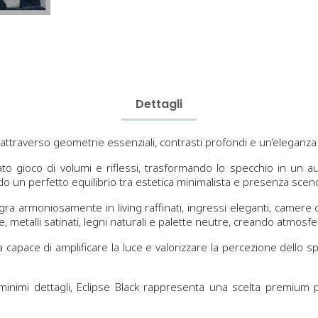
Dettagli
ttraverso geometrie essenziali, contrasti profondi e un’eleganza m
to gioco di volumi e riflessi, trasformando lo specchio in un 
do un perfetto equilibrio tra estetica minimalista e presenza sceno
tegra armoniosamente in living raffinati, ingressi eleganti, camer
metalli satinati, legni naturali e palette neutre, creando atmosf
 capace di amplificare la luce e valorizzare la percezione dello s
nei minimi dettagli, Eclipse Black rappresenta una scelta premiu