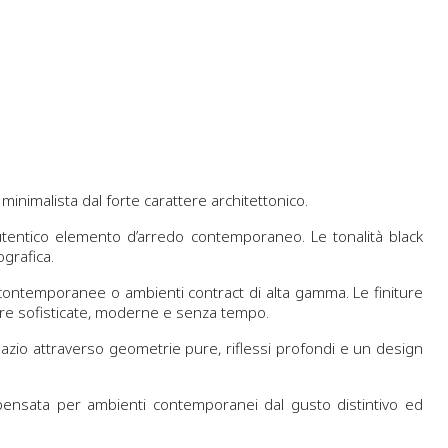
inimalista dal forte carattere architettonico.
autentico elemento d’arredo contemporaneo. Le tonalità black
grafica.
e contemporanee o ambienti contract di alta gamma. Le finiture
ere sofisticate, moderne e senza tempo.
pazio attraverso geometrie pure, riflessi profondi e un design
m pensata per ambienti contemporanei dal gusto distintivo ed