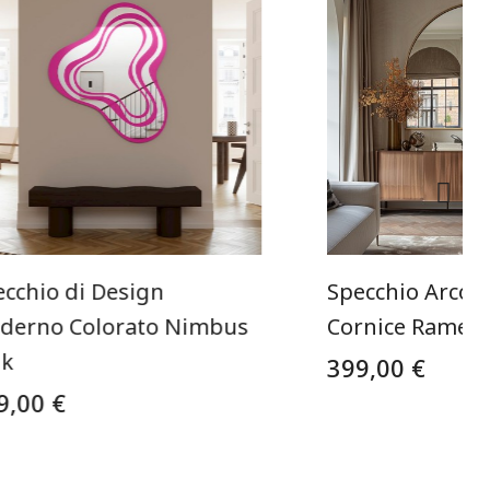
ecchio di Design
Specchio Arco 
derno Colorato Nimbus
Cornice Rame
nk
399,00 €
9,00 €