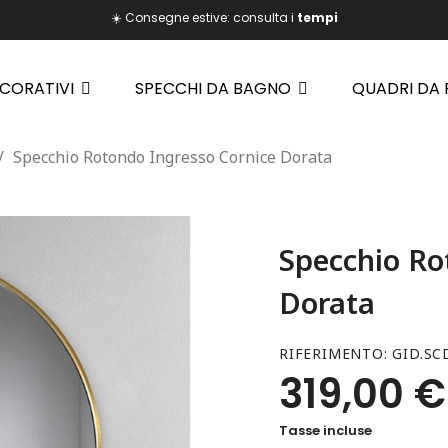
☀️ Consegne estive: consulta i
tempi
ECORATIVI
SPECCHI DA BAGNO
QUADRI DA
Specchio Rotondo Ingresso Cornice Dorata
Specchio Ro
Dorata
RIFERIMENTO
GID.SC
319,00 €
Tasse incluse