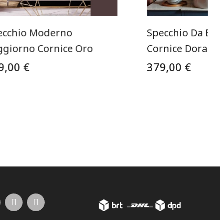
ecchio Moderno
Specchio Da Ba
ggiorno Cornice Oro
Cornice Dorata
9,00 €
379,00 €