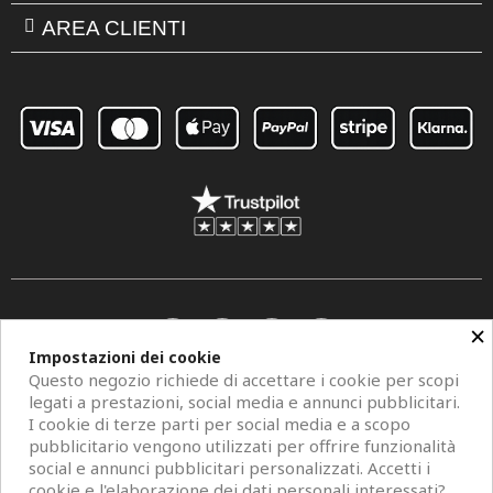
AREA CLIENTI
×
Impostazioni dei cookie
Questo negozio richiede di accettare i cookie per scopi
legati a prestazioni, social media e annunci pubblicitari.
I cookie di terze parti per social media e a scopo
pubblicitario vengono utilizzati per offrire funzionalità
social e annunci pubblicitari personalizzati. Accetti i
Copyright © 2026 Centro Specchi. Mestre (Venezia) P.IVA 04962320273.
cookie e l'elaborazione dei dati personali interessati?