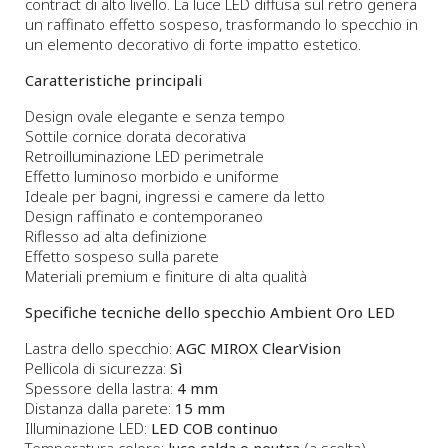
contract di alto livello. La luce LED diffusa sul retro genera
un raffinato effetto sospeso, trasformando lo specchio in
un elemento decorativo di forte impatto estetico.
Caratteristiche principali
Design ovale elegante e senza tempo
Sottile cornice dorata decorativa
Retroilluminazione LED perimetrale
Effetto luminoso morbido e uniforme
Ideale per bagni, ingressi e camere da letto
Design raffinato e contemporaneo
Riflesso ad alta definizione
Effetto sospeso sulla parete
Materiali premium e finiture di alta qualità
Specifiche tecniche dello specchio Ambient Oro LED
Lastra dello specchio:
AGC MIROX ClearVision
Pellicola di sicurezza:
Sì
Spessore della lastra:
4 mm
Distanza dalla parete:
15 mm
Illuminazione LED:
LED COB continuo
Temperatura colore:
luce calda o neutra
(a scelta)