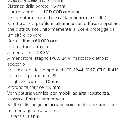
Distanza dalla parete:
15 mm
Illuminazione LED:
LED COB continuo
Temperatura colore:
luce calda o neutra
(a scelta)
Struttura LED:
profilo in alluminio con diffusore opalino
,
che distribuisce uniformemente la luce e protegge da
umidità e polvere
Durata:
fino a 60.000 ore
Interruttore:
a muro
Alimentazione:
230 V
Alimentatore:
stagno IP67, 24 V
, nascosto dietro lo
specchio
Certificazioni dei componenti:
CE, IP44, IP67, CTC, RoHS
Cornice impermeabile:
Sì
Larghezza cornice:
10 mm
Profondità cornice:
18 mm
Verniciatura:
vernice per mobili ad alta resistenza,
atossica, finitura semiopaca
Staffe di fissaggio:
in acciaio inox con distanziatori
, per
un montaggio più semplice
Garanzia:
3 anni