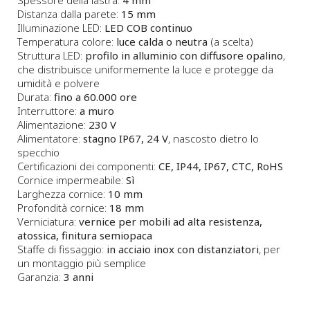
Distanza dalla parete:
15 mm
Illuminazione LED:
LED COB continuo
Temperatura colore:
luce calda o neutra
(a scelta)
Struttura LED:
profilo in alluminio con diffusore opalino
,
che distribuisce uniformemente la luce e protegge da
umidità e polvere
Durata:
fino a 60.000 ore
Interruttore:
a muro
Alimentazione:
230 V
Alimentatore:
stagno IP67, 24 V
, nascosto dietro lo
specchio
Certificazioni dei componenti:
CE, IP44, IP67, CTC, RoHS
Cornice impermeabile:
Sì
Larghezza cornice:
10 mm
Profondità cornice:
18 mm
Verniciatura:
vernice per mobili ad alta resistenza,
atossica, finitura semiopaca
Staffe di fissaggio:
in acciaio inox con distanziatori
, per
un montaggio più semplice
Garanzia:
3 anni