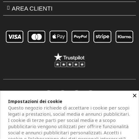
AREA CLIENTI
×
Impostazioni dei cookie
Questo negozio richiede di accettare i cookie per scopi
legati a prestazioni, social media e annunci pubblicitari.
I cookie di terze parti per social media e a scopo
pubblicitario vengono utilizzati per offrire funzionalità
social e annunci pubblicitari personalizzati. Accetti i
Copyright © 2026 Centro Specchi. Mestre (Venezia) P.IVA 04962320273.
cookie e l'elaborazione dei dati personali interessati?