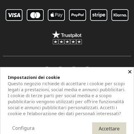
×
Impostazioni dei cookie
Questo negozio richiede di accettare i cookie per scopi
legati a prestazioni, social media e annunci pubblicitari.
I cookie di terze parti per social media e a scopo
pubblicitario vengono utilizzati per offrire funzionalità
social e annunci pubblicitari personalizzati. Accetti i
Copyright © 2026 Centro Specchi. Mestre (Venezia) P.IVA 04962320273.
cookie e l'elaborazione dei dati personali interessati?
Modelli di specchi, fotografie e descrizioni sono protetti da diritti d'autore. All
Rights Reserved. È vietata la riproduzione anche parziale.
Configura
Accettare