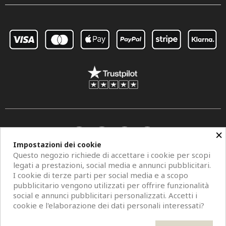
×
Impostazioni dei cookie
Questo negozio richiede di accettare i cookie per scopi
legati a prestazioni, social media e annunci pubblicitari.
I cookie di terze parti per social media e a scopo
pubblicitario vengono utilizzati per offrire funzionalità
social e annunci pubblicitari personalizzati. Accetti i
Copyright © 2026 Centro Specchi. Mestre (Venezia) P.IVA 04962320273.
cookie e l'elaborazione dei dati personali interessati?
Modelli di specchi, fotografie e descrizioni sono protetti da diritti d'autore. All
Rights Reserved. È vietata la riproduzione anche parziale.