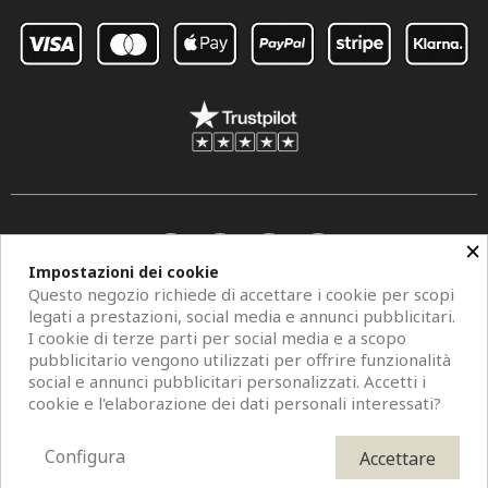
×
Impostazioni dei cookie
Questo negozio richiede di accettare i cookie per scopi
legati a prestazioni, social media e annunci pubblicitari.
I cookie di terze parti per social media e a scopo
pubblicitario vengono utilizzati per offrire funzionalità
social e annunci pubblicitari personalizzati. Accetti i
Copyright © 2026 Centro Specchi. Mestre (Venezia) P.IVA 04962320273.
cookie e l'elaborazione dei dati personali interessati?
Modelli di specchi, fotografie e descrizioni sono protetti da diritti d'autore. All
Rights Reserved. È vietata la riproduzione anche parziale.
Configura
Accettare