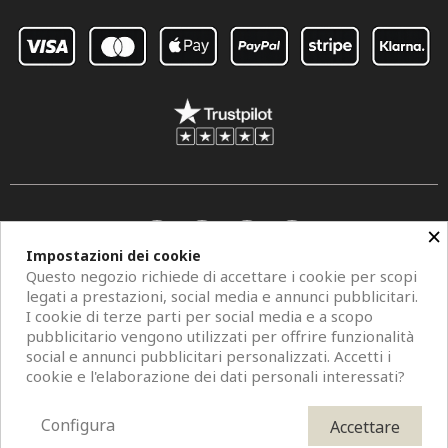
×
Impostazioni dei cookie
Questo negozio richiede di accettare i cookie per scopi
legati a prestazioni, social media e annunci pubblicitari.
I cookie di terze parti per social media e a scopo
pubblicitario vengono utilizzati per offrire funzionalità
social e annunci pubblicitari personalizzati. Accetti i
Copyright © 2026 Centro Specchi. Mestre (Venezia) P.IVA 04962320273.
cookie e l'elaborazione dei dati personali interessati?
Modelli di specchi, fotografie e descrizioni sono protetti da diritti d'autore. All
Rights Reserved. È vietata la riproduzione anche parziale.
Configura
Accettare