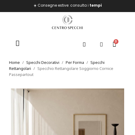
☀️ Consegne estive: consulta i
tempi
Home
Specchi Decorativi
Per Forma
Specchi
Rettangolari
Specchio Rettangolare Soggiorno Cornice
Passepartout