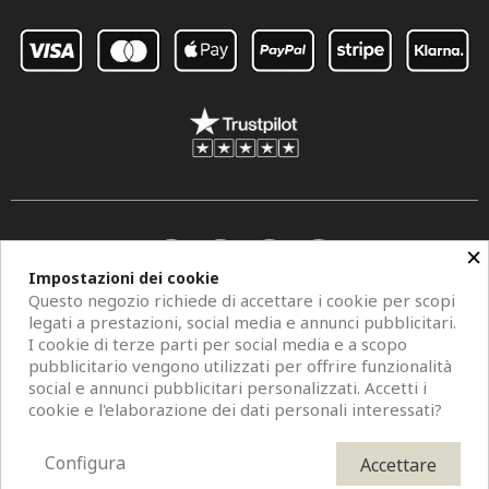
×
Impostazioni dei cookie
Questo negozio richiede di accettare i cookie per scopi
legati a prestazioni, social media e annunci pubblicitari.
I cookie di terze parti per social media e a scopo
pubblicitario vengono utilizzati per offrire funzionalità
social e annunci pubblicitari personalizzati. Accetti i
Copyright © 2026 Centro Specchi. Mestre (Venezia) P.IVA 04962320273.
cookie e l'elaborazione dei dati personali interessati?
Modelli di specchi, fotografie e descrizioni sono protetti da diritti d'autore. All
Rights Reserved. È vietata la riproduzione anche parziale.
Configura
Accettare