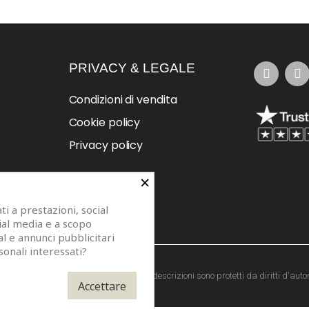
PRIVACY & LEGALE
Condizioni di vendita
Cookie policy
Privacy policy
×
i a prestazioni, social
cial media e a scopo
al e annunci pubblicitari
sonali interessati?
273. Modelli di specchi, fotografie e descrizioni sono protetti da diritti d'autor
Accettare