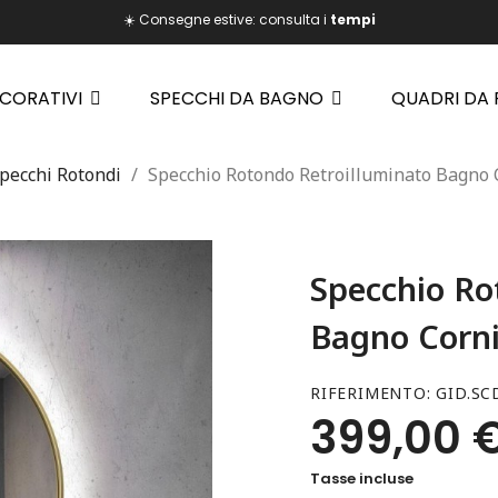
☀️ Consegne estive: consulta i
tempi
ECORATIVI
SPECCHI DA BAGNO
QUADRI DA
pecchi Rotondi
Specchio Rotondo Retroilluminato Bagno 
Specchio Ro
Bagno Corni
RIFERIMENTO
GID.SC
399,00 
Tasse incluse