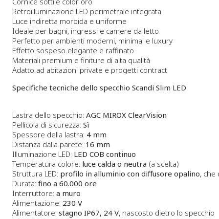
Cornice sottile color oro
Retroilluminazione LED perimetrale integrata
Luce indiretta morbida e uniforme
Ideale per bagni, ingressi e camere da letto
Perfetto per ambienti moderni, minimal e luxury
Effetto sospeso elegante e raffinato
Materiali premium e finiture di alta qualità
Adatto ad abitazioni private e progetti contract
Specifiche tecniche dello specchio Scandi Slim LED
Lastra dello specchio:
AGC MIROX ClearVision
Pellicola di sicurezza:
Sì
Spessore della lastra:
4 mm
Distanza dalla parete:
16 mm
Illuminazione LED:
LED COB continuo
Temperatura colore:
luce calda o neutra
(a scelta)
Struttura LED:
profilo in alluminio con diffusore opalino
, che
Durata:
fino a 60.000 ore
Interruttore:
a muro
Alimentazione:
230 V
Alimentatore:
stagno IP67, 24 V
, nascosto dietro lo specchio