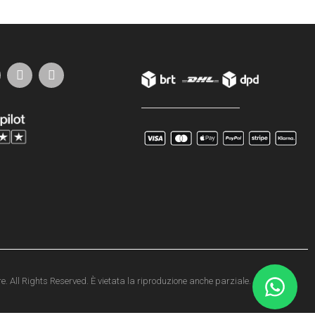
e. All Rights Reserved. È vietata la riproduzione anche parziale.