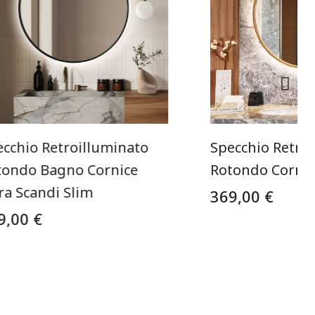
ecchio Retroilluminato
Specchio Retro
tondo Bagno Cornice
Rotondo Cornic
ra Scandi Slim
369,00 €
9,00 €