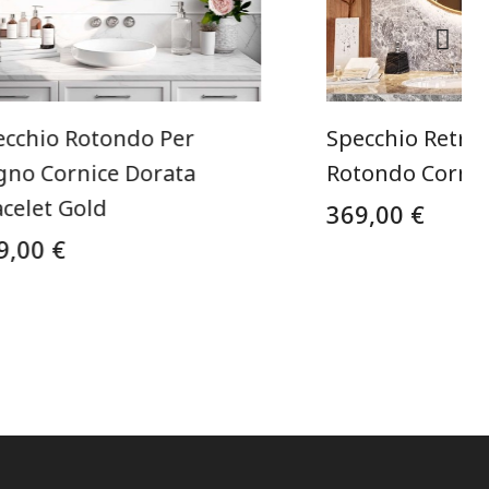
ecchio Rotondo Per
Specchio Retro
gno Cornice Dorata
Rotondo Cornic
celet Gold
369,00 €
9,00 €