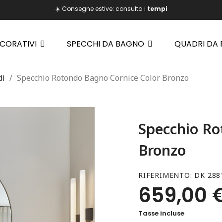
☀️ Consegne estive: consulta i
tempi
ECORATIVI
SPECCHI DA BAGNO
QUADRI DA
di
Specchio Rotondo Bagno Cornice Color Bronzo
Specchio Ro
Bronzo
RIFERIMENTO
DK 288
659,00 
Tasse incluse