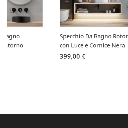
r Bagno
Specchio Da Bagno Roto
 Contorno
con Luce e Cornice Nera
399,00 €