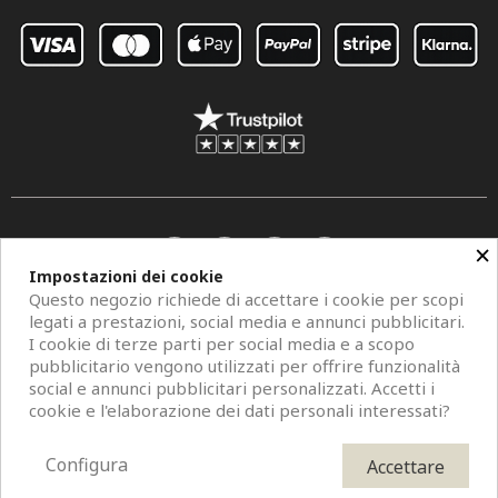
×
Impostazioni dei cookie
Questo negozio richiede di accettare i cookie per scopi
legati a prestazioni, social media e annunci pubblicitari.
I cookie di terze parti per social media e a scopo
pubblicitario vengono utilizzati per offrire funzionalità
social e annunci pubblicitari personalizzati. Accetti i
Copyright © 2026 Centro Specchi. Mestre (Venezia) P.IVA 04962320273.
cookie e l'elaborazione dei dati personali interessati?
Modelli di specchi, fotografie e descrizioni sono protetti da diritti d'autore. All
Rights Reserved. È vietata la riproduzione anche parziale.
Configura
Accettare