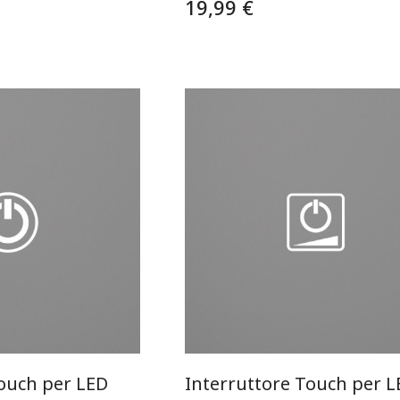
19,99 €
Touch per LED
Interruttore Touch per L