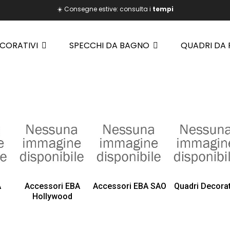
☀️ Consegne estive: consulta i
tempi
ECORATIVI
SPECCHI DA BAGNO
QUADRI DA
A
Accessori EBA
Accessori EBA SAO
Quadri Decorat
Hollywood